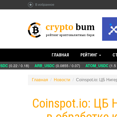
В избранное
ГЛАВНАЯ
РЕЙТИНГ
С
DC
(0.22 / 0.18)
ARB_USDC
(0.0855 / 0.07)
ATOM_USDC
(1.5 
Главная
Новости
Coinspot.io: ЦБ Ниг
Coinspot.io: ЦБ
в обработке