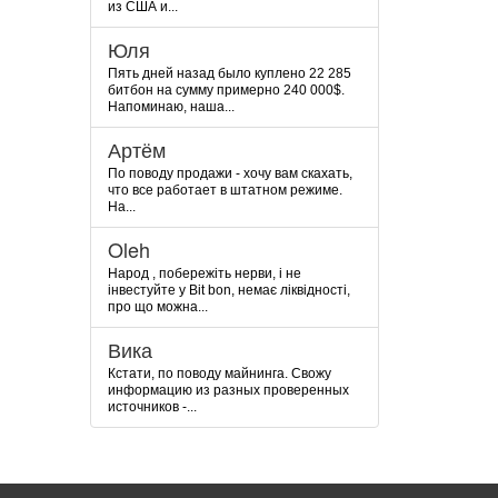
из США и...
Юля
Пять дней назад было куплено 22 285
битбон на сумму примерно 240 000$.
Напоминаю, наша...
Артём
По поводу продажи - хочу вам скахать,
что все работает в штатном режиме.
На...
Oleh
Народ , побережіть нерви, і не
інвестуйте у Bit bon, немає ліквідності,
про що можна...
Вика
Кстати, по поводу майнинга. Свожу
информацию из разных проверенных
источников -...