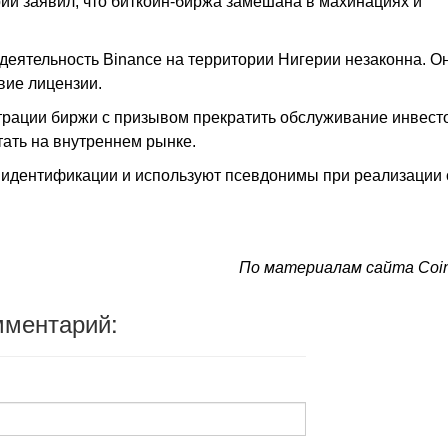
и заявил, что биткоин-биржа замешана в махинациях и
 деятельность Binance на территории Нигерии незаконна. О
вие лицензии.
трации биржи с призывом прекратить обслуживание инвест
ать на внутреннем рынке.
 идентификации и используют псевдонимы при реализации 
По материалам сайта Coin
мментарий: