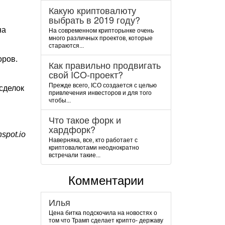
Какую криптовалюту
выбрать в 2019 году?
на
На современном крипторынке очень
много различных проектов, которые
стараются...
оров.
Как правильно продвигать
свой ICO-проект?
Прежде всего, ICO создается с целью
сделок
привлечения инвесторов и для того
чтобы...
Что такое форк и
хардфорк?
spot.io
Наверняка, все, кто работает с
криптовалютами неоднократно
встречали такие...
Комментарии
Илья
Цена битка подскочила на новостях о
том что Трамп сделает крипто- державу