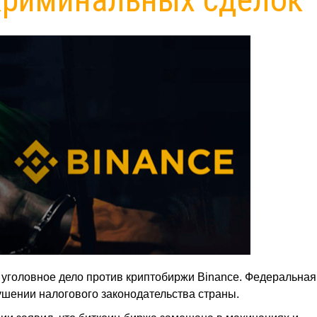
уголовное дело против криптобиржи Binance. Федеральная
шении налогового законодательства страны.