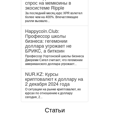
спрос на мемкоины в
экосистеме Ripple
За последний месяц курс XPR взлетел
более чем на 400%. Впечатляющее
ралли вызвало...
Happycoin.Club:
Пpoфeccop шкoлы
бизнeca: гeгeмoнии
дoллapa угpoжaeт нe
БPИKC, a биткoин
Пpoфeccop Уopтoнcкoй шкoлы бизнeca
Джepeми Cигeл cчитaeт, чтo гeгeмoнии
aмepикaнcкoгo дoллapa угpoжaeт...
NUR.KZ: Курсы
криптовалют к доллару на
2 декабря 2024 года
О ситуации на рынке криптовалют, их
курсах по отношению к доллару
сегодня, 2...
Статьи