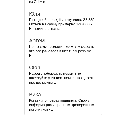
из США и...
Юля
Пять дней назад было куплено 22 285
битбон на сумму примерно 240 000$.
Напоминаю, наша...
Артём
По поводу продажи - хочу вам скахать,
что все работает в штатном режиме.
На...
Oleh
Народ , побережіть нерви, і не
інвестуйте у Bit bon, немає ліквідності,
про що можна...
Вика
Кстати, по поводу майнинга. Свожу
информацию из разных проверенных
источников -...