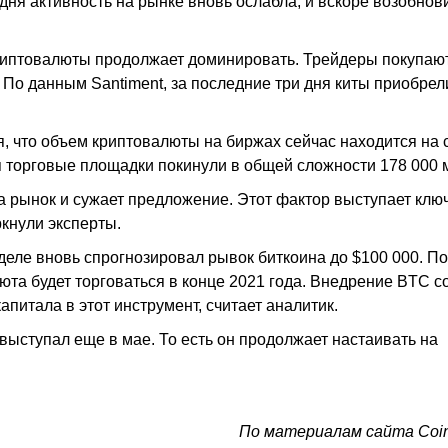
дня активность на рынке вновь ослабла, и вскоре возобнов
криптовалюты продолжает доминировать. Трейдеры покупаю
 По данным Santiment, за последние три дня киты приобре
я, что объем криптовалюты на биржах сейчас находится на
ля торговые площадки покинули в общей сложности 178 000 
а рынок и сужает предложение. Этот фактор выступает кл
кнули эксперты.
деле вновь спрогнозировал рывок биткоина до $100 000. По
та будет торговаться в конце 2021 года. Внедрение BTC с
питала в этот инструмент, считает аналитик.
 выступал еще в мае. То есть он продолжает настаивать на
По материалам сайта Coin