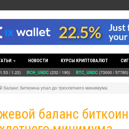
ТАТЬИ
НОВОСТИ
КУРСЫ КРИПТОВАЛЮТ
СИГ
.53 / 1.22)
BCH_USDC
(232 / 190)
BTC_USDC
(73000 / 57780
ой баланс биткоина упал до трехлетнего минимума
иржевой баланс биткои
ехлетнего минимума