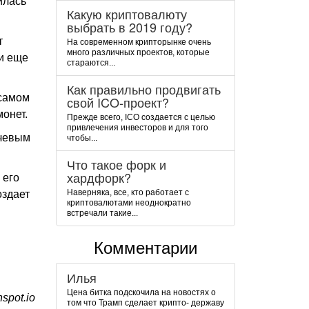
илась
Какую криптовалюту
выбрать в 2019 году?
т
На современном крипторынке очень
много различных проектов, которые
ли еще
стараются...
Как правильно продвигать
 самом
свой ICO-проект?
монет.
Прежде всего, ICO создается с целью
привлечения инвесторов и для того
ючевым
чтобы...
Что такое форк и
хардфорк?
 его
Наверняка, все, кто работает с
оздает
криптовалютами неоднократно
встречали такие...
Комментарии
Илья
Цена битка подскочила на новостях о
spot.io
том что Трамп сделает крипто- державу