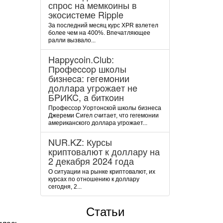
спрос на мемкоины в
экосистеме Ripple
За последний месяц курс XPR взлетел
более чем на 400%. Впечатляющее
ралли вызвало...
Happycoin.Club:
Пpoфeccop шкoлы
бизнeca: гeгeмoнии
дoллapa угpoжaeт нe
БPИKC, a биткoин
Пpoфeccop Уopтoнcкoй шкoлы бизнeca
Джepeми Cигeл cчитaeт, чтo гeгeмoнии
aмepикaнcкoгo дoллapa угpoжaeт...
NUR.KZ: Курсы
криптовалют к доллару на
2 декабря 2024 года
О ситуации на рынке криптовалют, их
курсах по отношению к доллару
сегодня, 2...
Статьи