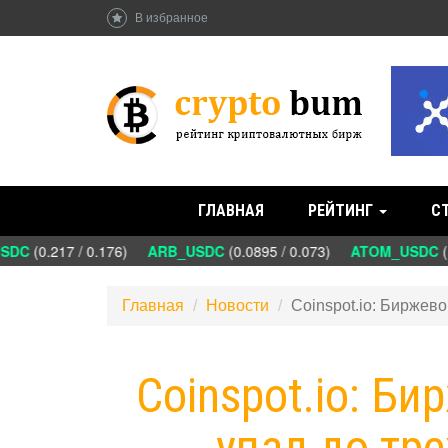
В избранное
ГЛАВНАЯ
РЕЙТИНГ
С
SDC
(0.217 / 0.176)
ARB_USDC
(0.0895 / 0.073)
ATOM_USDC
(1
Главная
Новости
Coinspot.io: Биржев
Coinspot.io: Б
упал до тр