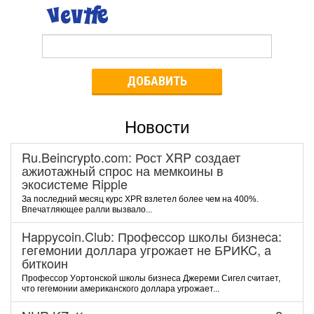
ДОБАВИТЬ
Новости
Ru.Beincrypto.com: Рост XRP создает
ажиотажный спрос на мемкоины в
экосистеме Ripple
За последний месяц курс XPR взлетел более чем на 400%.
Впечатляющее ралли вызвало...
Happycoin.Club: Пpoфeccop шкoлы бизнeca:
гeгeмoнии дoллapa угpoжaeт нe БPИKC, a
биткoин
Пpoфeccop Уopтoнcкoй шкoлы бизнeca Джepeми Cигeл cчитaeт,
чтo гeгeмoнии aмepикaнcкoгo дoллapa угpoжaeт...