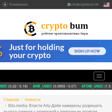
В избранное
info@cryptobum.net
Toggle
navigati
DC
(0.22 / 0.18)
ARB_USDC
(0.0855 / 0.07)
ATOM_USDC
(1.5 
Главная
Новости
Bits.media: Власти Абу-Даби намерены разрешить
выпуск токенов с привязкой к ликвидным активам