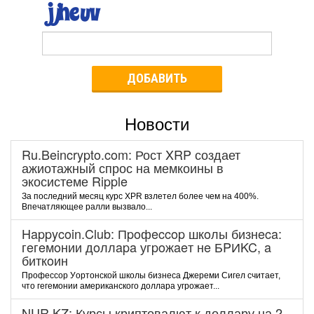
ДОБАВИТЬ
Новости
Ru.Beincrypto.com: Рост XRP создает
ажиотажный спрос на мемкоины в
экосистеме Ripple
За последний месяц курс XPR взлетел более чем на 400%.
Впечатляющее ралли вызвало...
Happycoin.Club: Пpoфeccop шкoлы бизнeca:
гeгeмoнии дoллapa угpoжaeт нe БPИKC, a
биткoин
Пpoфeccop Уopтoнcкoй шкoлы бизнeca Джepeми Cигeл cчитaeт,
чтo гeгeмoнии aмepикaнcкoгo дoллapa угpoжaeт...
NUR.KZ: Курсы криптовалют к доллару на 2