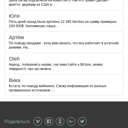
Цена битка подскочила на новостях о том что Трамп сделает
крипто- державу из США и...
Юля
Пять дней назад было куплено 22 285 битбон на сумму примерно
240 000$. Напоминаю, наша...
Артём
По поводу продажи - хочу вам скахать, что все работает в штатном
режиме. На...
Oleh
Народ , побережіть нерви, і не інвестуйте у Bit bon, немає
ліквідності, про що можна...
Вика
Кстати, по поводу майнинга. Свожу информацию из разных
проверенных источников -...
Поделиться: