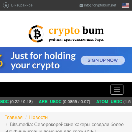
В избранное
info@cryptobum.net
Toggle
navigati
DC
(0.22 / 0.18)
ARB_USDC
(0.0855 / 0.07)
ATOM_USDC
(1.5 
Главная
Новости
Bits.media: Северокорейские хакеры создали более
500 фишинговых доменов для кражи NFT