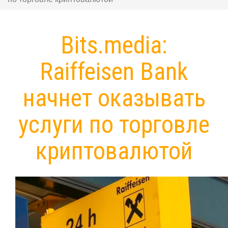
Bits.media:
Raiffeisen Bank
начнет оказывать
услуги по торговле
криптовалютой