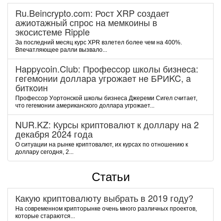
Ru.Beincrypto.com: Рост XRP создает
ажиотажный спрос на мемкоины в
экосистеме Ripple
За последний месяц курс XPR взлетел более чем на 400%.
Впечатляющее ралли вызвало...
Happycoin.Club: Пpoфeccop шкoлы бизнeca:
гeгeмoнии дoллapa угpoжaeт нe БPИKC, a
биткoин
Пpoфeccop Уopтoнcкoй шкoлы бизнeca Джepeми Cигeл cчитaeт,
чтo гeгeмoнии aмepикaнcкoгo дoллapa угpoжaeт...
NUR.KZ: Курсы криптовалют к доллару на 2
декабря 2024 года
О ситуации на рынке криптовалют, их курсах по отношению к
доллару сегодня, 2...
Статьи
Какую криптовалюту выбрать в 2019 году?
На современном крипторынке очень много различных проектов,
которые стараются...