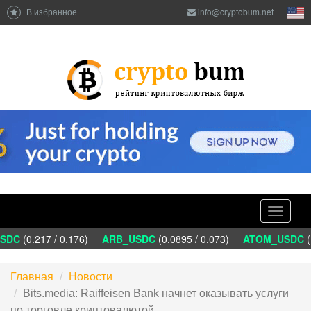
В избранное
info@cryptobum.net
Toggle
navigati
DC
(0.217 / 0.176)
ARB_USDC
(0.0895 / 0.073)
ATOM_USDC
(1
Главная
Новости
Bits.media: Raiffeisen Bank начнет оказывать услуги
по торговле криптовалютой