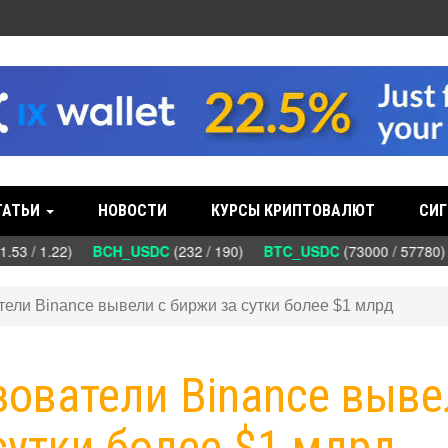
ТАТЬИ
НОВОСТИ
КУРСЫ КРИПТОВАЛЮТ
СИГ
.53 / 1.22)
BCH_USDC
(232 / 190)
BTC_USDC
(73000 / 57780
атели Binance вывели с биржи за сутки более $1 млрд
ьзователи Binance выв
сутки более $1 млрд