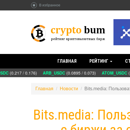
В избранное
ГЛАВНАЯ
РЕЙТИНГ
С
DC
(0.217 / 0.176)
ARB_USDC
(0.0895 / 0.073)
ATOM_USDC
(1
Главная
Новости
Bits.media: Пользов
Bits.media: Пол
с биржи за 