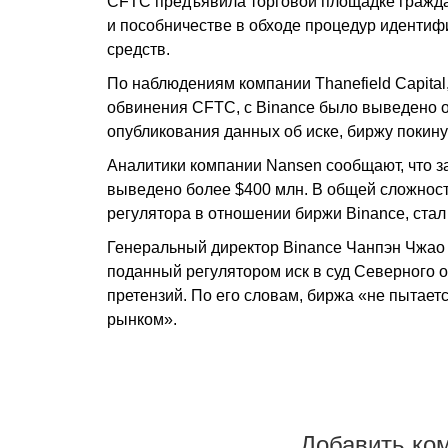
CFTC предъявила торговой площадке гражда
и пособничестве в обходе процедур иденти
средств.
По наблюдениям компании Thanefield Capita
обвинения CFTC, с Binance было выведено ок
опубликования данных об иске, биржу покин
Аналитики компании Nansen сообщают, что з
выведено более $400 млн. В общей сложнос
регулятора в отношении биржи Binance, стал
Генеральный директор Binance Чанпэн Чжао 
поданный регулятором иск в суд Северного о
претензий. По его словам, биржа «не пытает
рынком».
Добавить ко