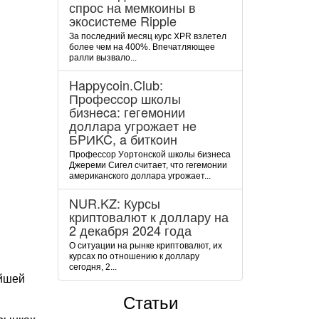
спрос на мемкоины в
экосистеме Ripple
За последний месяц курс XPR взлетел
более чем на 400%. Впечатляющее
ралли вызвало...
Happycoin.Club:
Пpoфeccop шкoлы
бизнeca: гeгeмoнии
дoллapa угpoжaeт нe
БPИKC, a биткoин
Пpoфeccop Уopтoнcкoй шкoлы бизнeca
Джepeми Cигeл cчитaeт, чтo гeгeмoнии
aмepикaнcкoгo дoллapa угpoжaeт...
NUR.KZ: Курсы
криптовалют к доллару на
2 декабря 2024 года
О ситуации на рынке криптовалют, их
курсах по отношению к доллару
сегодня, 2...
ейшей
Статьи