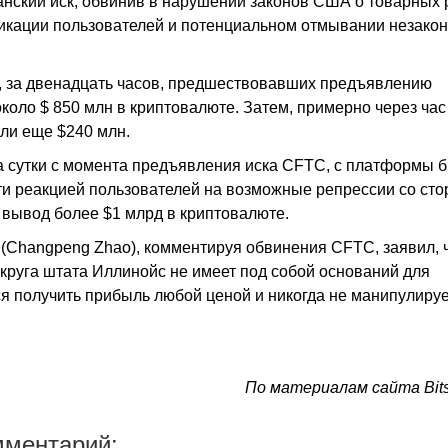
нский иск, обвинив в нарушении законов США о товарных 
фикации пользователей и потенциальном отмывании незако
l, за двенадцать часов, предшествовавших предъявлению
оло $ 850 млн в криптовалюте. Затем, примерно через час
ули еще $240 млн.
а сутки с момента предъявления иска CFTC, с платформы 
ти реакцией пользователей на возможные репрессии со ст
 вывод более $1 млрд в криптовалюте.
(Changpeng Zhao), комментируя обвинения CFTC, заявил, 
круга штата Иллинойс не имеет под собой оснований для
ся получить прибыль любой ценой и никогда не манипулируе
По материалам сайта Bit
мментарий: