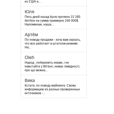
из США и...
Юля
Пять дней назад было куплено 22 285
битбон на сумму примерно 240 000$.
Напоминаю, наша...
Артём
По поводу продажи - хочу вам скахать,
что все работает в штатном режиме.
На...
Oleh
Народ , побережіть нерви, і не
інвестуйте у Bit bon, немає ліквідності,
про що можна...
Вика
Кстати, по поводу майнинга. Свожу
информацию из разных проверенных
источников -...