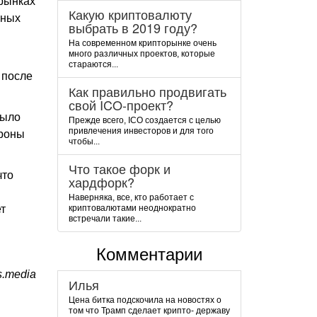
рынках
Какую криптовалюту
нных
выбрать в 2019 году?
На современном крипторынке очень
много различных проектов, которые
стараются...
 после
Как правильно продвигать
свой ICO-проект?
было
Прежде всего, ICO создается с целью
привлечения инвесторов и для того
ороны
чтобы...
Что такое форк и
что
хардфорк?
Наверняка, все, кто работает с
т
криптовалютами неоднократно
встречали такие...
Комментарии
s.media
Илья
Цена битка подскочила на новостях о
том что Трамп сделает крипто- державу