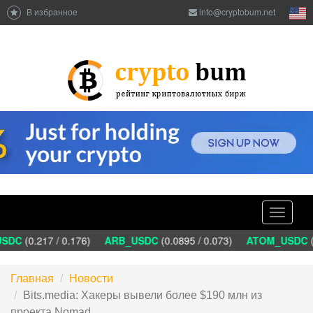
В избранное
info@cryptobum.net
Toggle
navigati
DC
(0.217 / 0.176)
ARB_USDC
(0.0895 / 0.073)
ATOM_USDC
(1
Главная
Новости
Bits.media: Хакеры вывели более $190 млн из
проекта Nomad