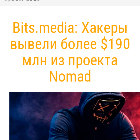
Bits.media: Хакеры
вывели более $190
млн из проекта
Nomad