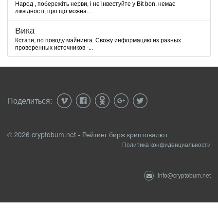
Народ , побережіть нерви, і не інвестуйте у Bit bon, немає
ліквідності, про що можна...
Вика
Кстати, по поводу майнинга. Свожу информацию из разных
проверенных источников -...
Поделиться:
© 2026 cryptobum.net - Рейтинг бирж криптовалют
Политика конфиденциальности
info@cryptobum.net