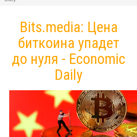
Bits.media: Цена
биткоина упадет
до нуля - Economic
Daily