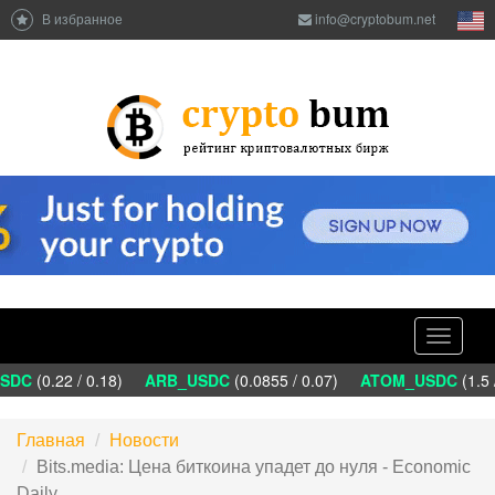
В избранное
info@cryptobum.net
Toggle
navigati
DC
(0.22 / 0.18)
ARB_USDC
(0.0855 / 0.07)
ATOM_USDC
(1.5 
Главная
Новости
Bits.media: Цена биткоина упадет до нуля - Economic
Daily