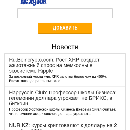
ДОБАВИТЬ
Новости
Ru.Beincrypto.com: Рост XRP создает
ажиотажный спрос на мемкоины в
экосистеме Ripple
За последний месяц курс XPR взлетел более чем на 400%.
Впечатляющее ралли вызвало...
Happycoin.Club: Пpoфeccop шкoлы бизнeca:
гeгeмoнии дoллapa угpoжaeт нe БPИKC, a
биткoин
Пpoфeccop Уopтoнcкoй шкoлы бизнeca Джepeми Cигeл cчитaeт,
чтo гeгeмoнии aмepикaнcкoгo дoллapa угpoжaeт...
NUR.KZ: Курсы криптовалют к доллару на 2