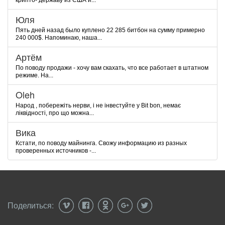
крипто- державу из США и...
Юля
Пять дней назад было куплено 22 285 битбон на сумму примерно
240 000$. Напоминаю, наша...
Артём
По поводу продажи - хочу вам скахать, что все работает в штатном
режиме. На...
Oleh
Народ , побережіть нерви, і не інвестуйте у Bit bon, немає
ліквідності, про що можна...
Вика
Кстати, по поводу майнинга. Свожу информацию из разных
проверенных источников -...
Поделиться: