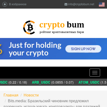
В избранное
info@cryptobum.net
Toggle
navigati
DC
(0.22 / 0.18)
ARB_USDC
(0.0855 / 0.07)
ATOM_USDC
(1.5 
Главная
Новости
Bits.media: Бразильский чиновник предложил
разрешить использовать криптовалюты для платежей