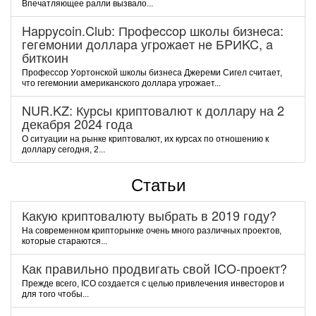
Впечатляющее ралли вызвало...
Happycoin.Club: Пpoфeccop шкoлы бизнeca:
гeгeмoнии дoллapa угpoжaeт нe БPИKC, a
биткoин
Пpoфeccop Уopтoнcкoй шкoлы бизнeca Джepeми Cигeл cчитaeт,
чтo гeгeмoнии aмepикaнcкoгo дoллapa угpoжaeт...
NUR.KZ: Курсы криптовалют к доллару на 2
декабря 2024 года
О ситуации на рынке криптовалют, их курсах по отношению к
доллару сегодня, 2...
Статьи
Какую криптовалюту выбрать в 2019 году?
На современном крипторынке очень много различных проектов,
которые стараются...
Как правильно продвигать свой ICO-проект?
Прежде всего, ICO создается с целью привлечения инвесторов и
для того чтобы...