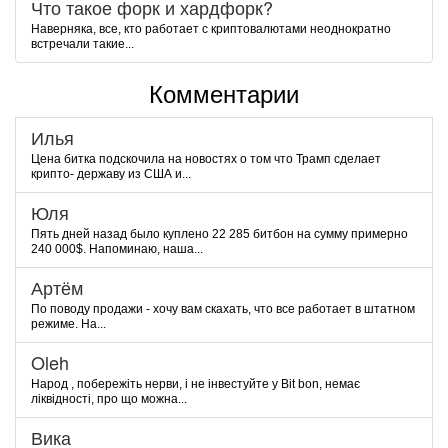
Что такое форк и хардфорк?
Наверняка, все, кто работает с криптовалютами неоднократно
встречали такие...
Комментарии
Илья
Цена битка подскочила на новостях о том что Трамп сделает
крипто- державу из США и...
Юля
Пять дней назад было куплено 22 285 битбон на сумму примерно
240 000$. Напоминаю, наша...
Артём
По поводу продажи - хочу вам скахать, что все работает в штатном
режиме. На...
Oleh
Народ , побережіть нерви, і не інвестуйте у Bit bon, немає
ліквідності, про що можна...
Вика