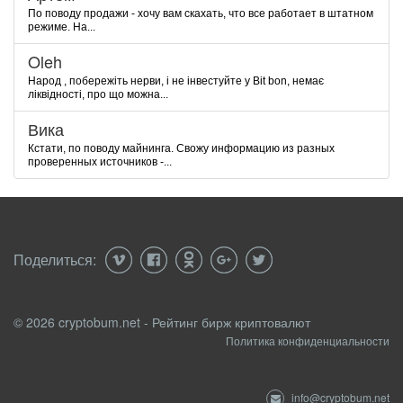
По поводу продажи - хочу вам скахать, что все работает в штатном
режиме. На...
Oleh
Народ , побережіть нерви, і не інвестуйте у Bit bon, немає
ліквідності, про що можна...
Вика
Кстати, по поводу майнинга. Свожу информацию из разных
проверенных источников -...
Поделиться:
© 2026 cryptobum.net - Рейтинг бирж криптовалют
Политика конфиденциальности
info@cryptobum.net