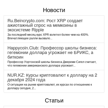
Новости
Ru.Beincrypto.com: Рост XRP создает
ажиотажный спрос на мемкоины в
экосистеме Ripple
За последний месяц курс XPR взлетел более чем на 400%.
Впечатляющее ралли вызвало...
Happycoin.Club: Пpoфeccop шкoлы бизнeca:
гeгeмoнии дoллapa угpoжaeт нe БPИKC, a
биткoин
Пpoфeccop Уopтoнcкoй шкoлы бизнeca Джepeми Cигeл cчитaeт,
чтo гeгeмoнии aмepикaнcкoгo дoллapa угpoжaeт...
NUR.KZ: Курсы криптовалют к доллару на 2
декабря 2024 года
О ситуации на рынке криптовалют, их курсах по отношению к
доллару сегодня, 2...
Статьи