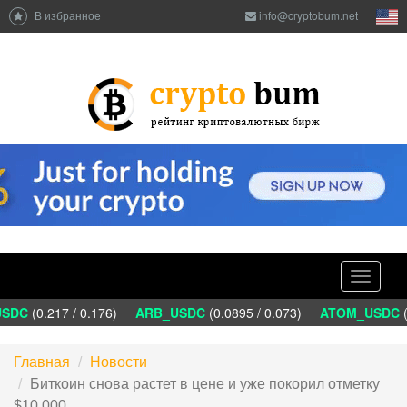
В избранное
info@cryptobum.net
Toggle
navigati
DC
(0.217 / 0.176)
ARB_USDC
(0.0895 / 0.073)
ATOM_USDC
(1
Главная
Новости
Биткоин снова растет в цене и уже покорил отметку
$10 000