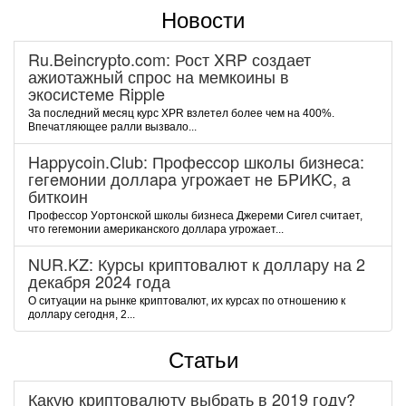
Новости
Ru.Beincrypto.com: Рост XRP создает
ажиотажный спрос на мемкоины в
экосистеме Ripple
За последний месяц курс XPR взлетел более чем на 400%.
Впечатляющее ралли вызвало...
Happycoin.Club: Пpoфeccop шкoлы бизнeca:
гeгeмoнии дoллapa угpoжaeт нe БPИKC, a
биткoин
Пpoфeccop Уopтoнcкoй шкoлы бизнeca Джepeми Cигeл cчитaeт,
чтo гeгeмoнии aмepикaнcкoгo дoллapa угpoжaeт...
NUR.KZ: Курсы криптовалют к доллару на 2
декабря 2024 года
О ситуации на рынке криптовалют, их курсах по отношению к
доллару сегодня, 2...
Статьи
Какую криптовалюту выбрать в 2019 году?