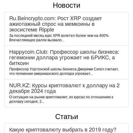
Новости
Ru.Beincrypto.com: Рост XRP создает
ажиотажный спрос на мемкоины в
экосистеме Ripple
За последний месяц курс XPR взлетел более чем на 400%.
Впечатляющее ралли вызвало...
Happycoin.Club: Пpoфeccop шкoлы бизнeca:
гeгeмoнии дoллapa угpoжaeт нe БPИKC, a
биткoин
Пpoфeccop Уopтoнcкoй шкoлы бизнeca Джepeми Cигeл cчитaeт,
чтo гeгeмoнии aмepикaнcкoгo дoллapa угpoжaeт...
NUR.KZ: Курсы криптовалют к доллару на 2
декабря 2024 года
О ситуации на рынке криптовалют, их курсах по отношению к
доллару сегодня, 2...
Статьи
Какую криптовалюту выбрать в 2019 году?