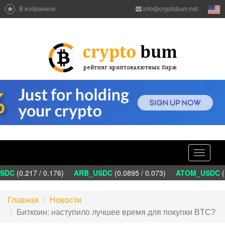
В избранное
info@cryptobum.net
Toggle
navigati
DC
(0.217 / 0.176)
ARB_USDC
(0.0895 / 0.073)
ATOM_USDC
(1.
Главная
Новости
Биткоин: наступило лучшее время для покупки BTC?