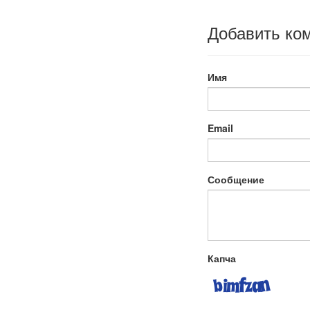
«
Криптовалютный
рынок
Добавить ко
находится
в
фазе
«глубокого
Имя
сна»
»
Email
Сообщение
Капча