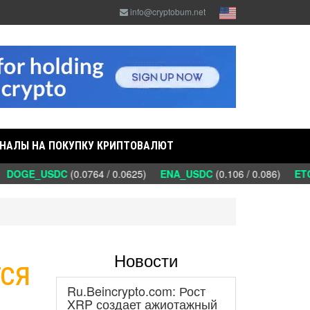
info@cryptobum.net
НАЛЫ НА ПОКУПКУ КРИПТОВАЛЮТ
DOGE_USDC
(0.0764 / 0.0625)
ENA_USDC
(0.106 / 0.086)
ETC
Новости
тся
Ru.Beincrypto.com: Рост
XRP создает ажиотажный