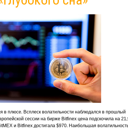
я в плюсе. Всплеск волатильности наблюдался в прошлый
ропейской сессии на бирже Bitfinex цена подскочила на 21,
itMEX и Bitfinex достигала $970. Наибольшая волатильност