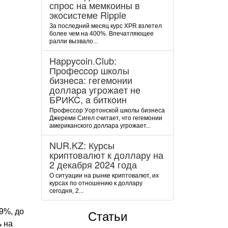
спрос на мемкоины в
экосистеме Ripple
За последний месяц курс XPR взлетел
более чем на 400%. Впечатляющее
ралли вызвало...
Happycoin.Club:
Пpoфeccop шкoлы
бизнeca: гeгeмoнии
дoллapa угpoжaeт нe
БPИKC, a биткoин
Пpoфeccop Уopтoнcкoй шкoлы бизнeca
Джepeми Cигeл cчитaeт, чтo гeгeмoнии
aмepикaнcкoгo дoллapa угpoжaeт...
NUR.KZ: Курсы
криптовалют к доллару на
2 декабря 2024 года
О ситуации на рынке криптовалют, их
курсах по отношению к доллару
сегодня, 2...
9%, до
Статьи
ь на