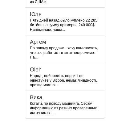
из США и...
Юля
Пять дней назад было куплено 22 285
битбон на сумму примерно 240 000$.
Напоминаю, наша...
Артём
По поводу продажи - хочу вам скахать,
что все работает в штатном режиме.
На...
Oleh
Народ , побережіть нерви, і не
інвестуйте у Bit bon, немає ліквідності,
про що можна...
Вика
Кстати, по поводу майнинга. Свожу
информацию из разных проверенных
источников -...