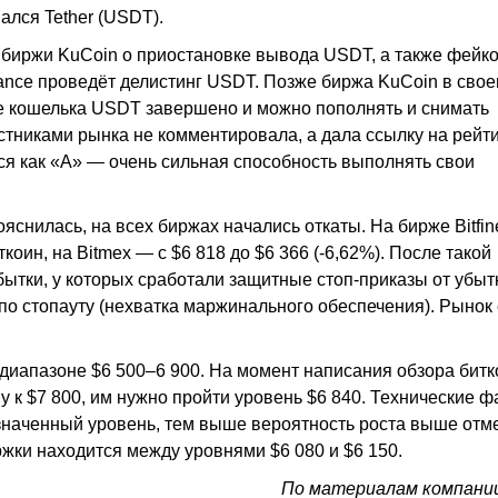
ался Tether (USDT).
биржи KuCoin о приостановке вывода USDT, а также фейк
inance проведёт делистинг USDT. Позже биржа KuCoin в сво
е кошелька USDT завершено и можно пополнять и снимать
стниками рынка не комментировала, а дала ссылку на рейт
я как «А» — очень сильная способность выполнять свои
яснилась, на всех биржах начались откаты. На бирже Bitfin
ткоин, на Bitmex — c $6 818 до $6 366 (-6,62%). После такой
ытки, у которых сработали защитные стоп-приказы от убыт
по стопауту (нехватка маржинального обеспечения). Рынок 
 диапазоне $6 500–6 900. На момент написания обзора битк
у к $7 800, им нужно пройти уровень $6 840. Технические 
означенный уровень, тем выше вероятность роста выше отме
жки находится между уровнями $6 080 и $6 150.
По материалам компании