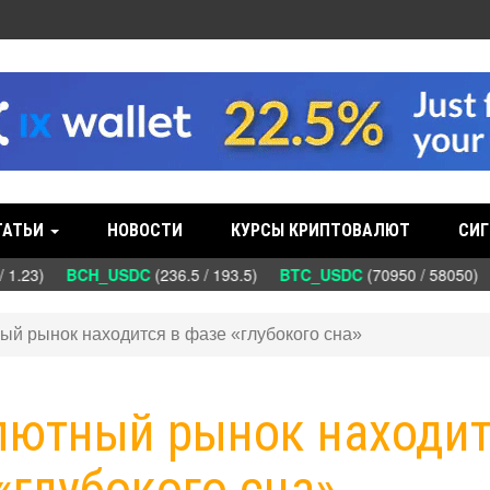
ТАТЬИ
НОВОСТИ
КУРСЫ КРИПТОВАЛЮТ
СИГ
 1.23)
BCH_USDC
(236.5 / 193.5)
BTC_USDC
(70950 / 58050)
ный рынок находится в фазе «глубокого сна»
алютный рынок находи
«глубокого сна»