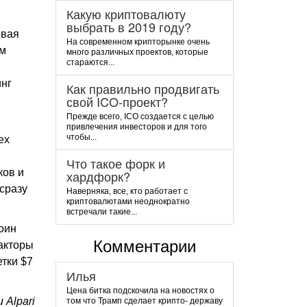
Какую криптовалюту
выбрать в 2019 году?
овая
На современном крипторынке очень
ем
много различных проектов, которые
стараются...
инг
Как правильно продвигать
свой ICO-проект?
Прежде всего, ICO создается с целью
привлечения инвесторов и для того
чтобы...
ex
Что такое форк и
ков и
хардфорк?
сразу
Наверняка, все, кто работает с
криптовалютами неоднократно
встречали такие...
оин
Комментарии
факторы
тки $7
Илья
Цена битка подскочила на новостях о
 Alpari
том что Трамп сделает крипто- державу