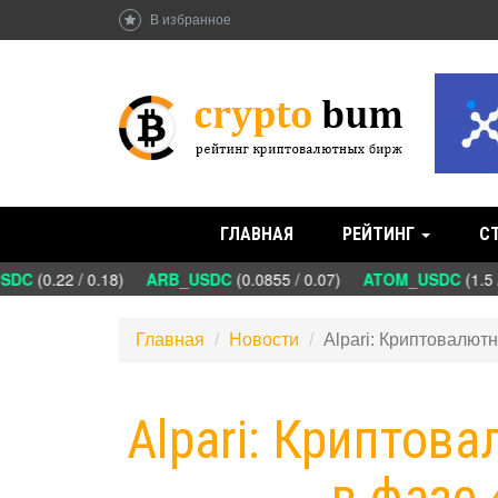
В избранное
ГЛАВНАЯ
РЕЙТИНГ
С
DC
(0.22 / 0.18)
ARB_USDC
(0.0855 / 0.07)
ATOM_USDC
(1.5 /
Главная
Новости
Alpari: Криптовалют
Alpari: Криптов
в фазе 