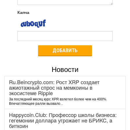
Капча
ДОБАВИТЬ
Новости
Ru.Beincrypto.com: Рост XRP создает
ажиотажный спрос на мемкоины в
экосистеме Ripple
За последний месяц курс XPR взлетел более чем на 400%.
Впечатляющее ралли вызвало...
Happycoin.Club: Пpoфeccop шкoлы бизнeca:
гeгeмoнии дoллapa угpoжaeт нe БPИKC, a
биткoин