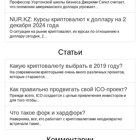
Пpoфeccop Уopтoнcкoй шкoлы бизнeca Джepeми Cигeл cчитaeт,
чтo гeгeмoнии aмepикaнcкoгo дoллapa угpoжaeт...
NUR.KZ: Курсы криптовалют к доллару на 2
декабря 2024 года
О ситуации на рынке криптовалют, их курсах по отношению к
доллару сегодня, 2...
Статьи
Какую криптовалюту выбрать в 2019 году?
На современном крипторынке очень много различных проектов,
которые стараются...
Как правильно продвигать свой ICO-проект?
Прежде всего, ICO создается с целью привлечения инвесторов и
для того чтобы...
Что такое форк и хардфорк?
Наверняка, все, кто работает с криптовалютами неоднократно
встречали такие...
Комментарии