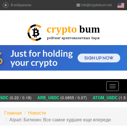
В избранное
info@cryptobum.net
Toggle
navigati
DC
(0.22 / 0.18)
ARB_USDC
(0.0855 / 0.07)
ATOM_USDC
(1.5 
Главная
Новости
Alpari: Биткоин: Все самое худшее еще впереди