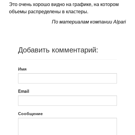
Это очень хорошо видно на графике, на котором
объемы распределены в кластеры.
По материалам компании Alpari
Источник:
«
Биткоин:
Все
Добавить комментарий:
самое
худшее
еще
впереди
»
Имя
Email
Сообщение