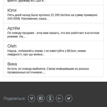
крипто- державу из США и...
Юля
Пять дней назад было куплено 22 285 битбон на сумму примерно
240 000$. Напоминаю, наша...
Артём
По поводу продажи - хочу вам скахать, что все работает в штатном
режиме. На...
Oleh
Народ , побережіть нерви, і не інвестуйте у Bit bon, немає
ліквідності, про що можна...
Вика
Кстати, по поводу майнинга. Свожу информацию из разных
проверенных источников -...
Поделиться: