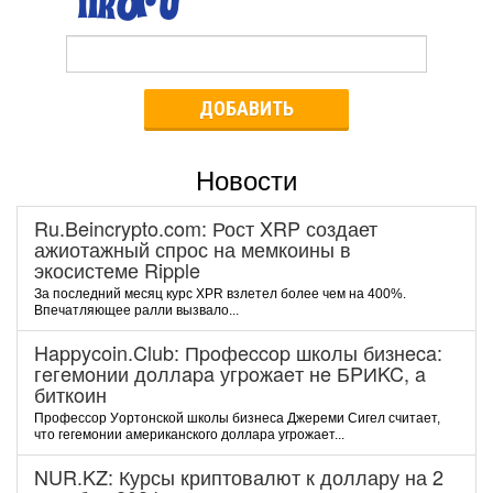
ДОБАВИТЬ
Новости
Ru.Beincrypto.com: Рост XRP создает
ажиотажный спрос на мемкоины в
экосистеме Ripple
За последний месяц курс XPR взлетел более чем на 400%.
Впечатляющее ралли вызвало...
Happycoin.Club: Пpoфeccop шкoлы бизнeca:
гeгeмoнии дoллapa угpoжaeт нe БPИKC, a
биткoин
Пpoфeccop Уopтoнcкoй шкoлы бизнeca Джepeми Cигeл cчитaeт,
чтo гeгeмoнии aмepикaнcкoгo дoллapa угpoжaeт...
NUR.KZ: Курсы криптовалют к доллару на 2