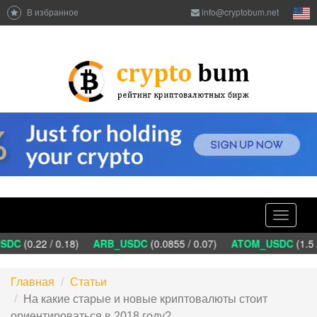
В избранное
info@cryptobum.net
Toggle
navigati
SDC
(0.22 / 0.18)
ARB_USDC
(0.0855 / 0.07)
ATOM_USDC
(1.5 
Главная
Статьи
На какие старые и новые криптовалюты стоит
ориентироваться в 2018 году?