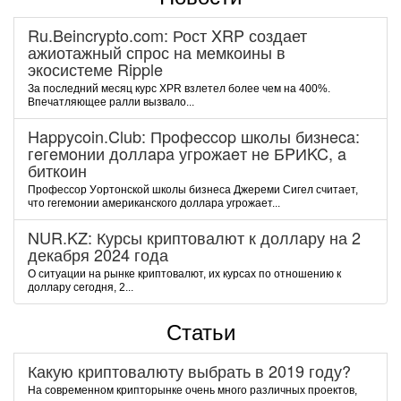
Ru.Beincrypto.com: Рост XRP создает
ажиотажный спрос на мемкоины в
экосистеме Ripple
За последний месяц курс XPR взлетел более чем на 400%.
Впечатляющее ралли вызвало...
Happycoin.Club: Пpoфeccop шкoлы бизнeca:
гeгeмoнии дoллapa угpoжaeт нe БPИKC, a
биткoин
Пpoфeccop Уopтoнcкoй шкoлы бизнeca Джepeми Cигeл cчитaeт,
чтo гeгeмoнии aмepикaнcкoгo дoллapa угpoжaeт...
NUR.KZ: Курсы криптовалют к доллару на 2
декабря 2024 года
О ситуации на рынке криптовалют, их курсах по отношению к
доллару сегодня, 2...
Статьи
Какую криптовалюту выбрать в 2019 году?
На современном крипторынке очень много различных проектов,