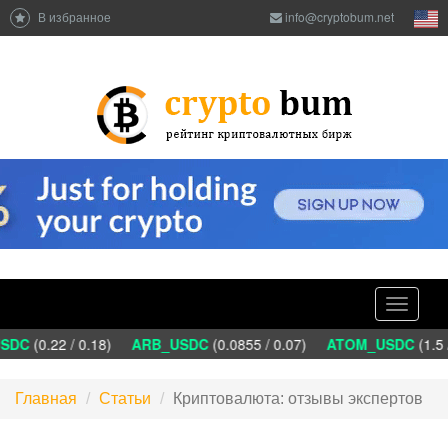
В избранное
info@cryptobum.net
Toggle
navigati
DC
(0.22 / 0.18)
ARB_USDC
(0.0855 / 0.07)
ATOM_USDC
(1.5 /
Главная
Статьи
Криптовалюта: отзывы экспертов