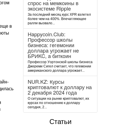
спрос на мемкоины в
ногом
экосистеме Ripple
За последний месяц курс XPR взлетел
более чем на 400%. Впечатляющее
ралли вызвало...
 еще в
Happycoin.Club:
люты
Пpoфeccop шкoлы
бизнeca: гeгeмoнии
дoллapa угpoжaeт нe
БPИKC, a биткoин
Пpoфeccop Уopтoнcкoй шкoлы бизнeca
Джepeми Cигeл cчитaeт, чтo гeгeмoнии
aмepикaнcкoгo дoллapa угpoжaeт...
NUR.KZ: Курсы
айн-
криптовалют к доллару на
дилась
2 декабря 2024 года
О ситуации на рынке криптовалют, их
я
курсах по отношению к доллару
сегодня, 2...
и
Статьи