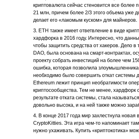
криптовалюта сейчас стеновится все более по
21 млн, причем более 2/3 этого объема уже 
делает его «лакомым куском» для майнеров.
3. ETH также имеет ответвление в виде крипт
хардфорка в 2016 году. Интересно, что данн
чтобы защитить средства от хакеров. Дело в 
DAO, была основана на смарт-контрактах, 
проекту собрать инвестиций на более чем 1
ошибка, которая позволила злоумышленникам
необходимо было совершить откат системы д
Ethereum лежит принцип необратимости опер
криптосообщества. Тем не менее, хардфорк с
результате отката системы, стала называтьс
довольно высока, и на ней также можно зар
4. В конце 2017 года мир захлестнула нова
CryptoKitties. Эта игра чем-то напоминает т
нужно ухаживать. Купить «криптокотика» мож