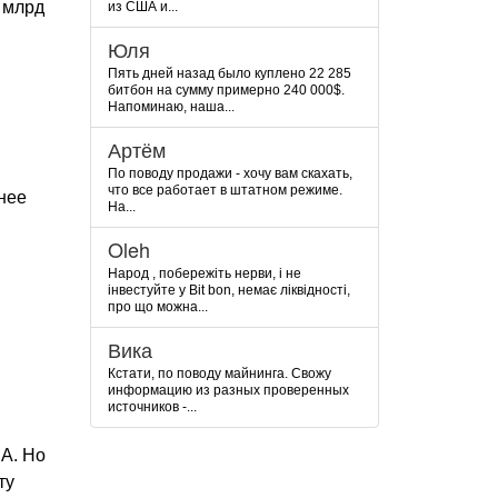
0 млрд
из США и...
Юля
Пять дней назад было куплено 22 285
битбон на сумму примерно 240 000$.
Напоминаю, наша...
Артём
По поводу продажи - хочу вам скахать,
что все работает в штатном режиме.
нее
На...
Oleh
Народ , побережіть нерви, і не
інвестуйте у Bit bon, немає ліквідності,
про що можна...
Вика
Кстати, по поводу майнинга. Свожу
информацию из разных проверенных
источников -...
А. Но
ту