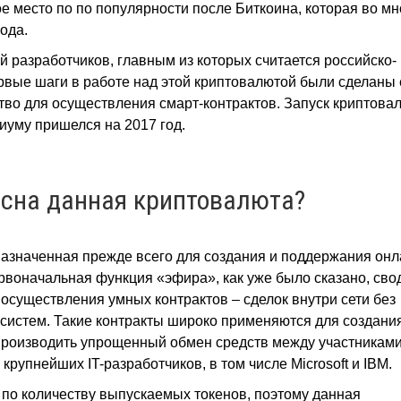
е место по по популярности после Биткоина, которая во м
ода.
 разработчиков, главным из которых считается российско-
рвые шаги в работе над этой криптовалютой были сделаны
ство для осуществления смарт-контрактов. Запуск криптова
риуму пришелся на 2017 год.
есна данная криптовалюта?
назначенная прежде всего для создания и поддержания онл
рвоначальная функция «эфира», как уже было сказано, сво
 осуществления умных контрактов – сделок внутри сети без
систем. Такие контракты широко применяются для создани
 производить упрощенный обмен средств между участникам
рупнейших IT-разработчиков, в том числе Microsoft и IBM.
 по количеству выпускаемых токенов, поэтому данная