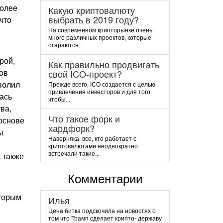
Какую криптовалюту
более
выбрать в 2019 году?
что
На современном крипторынке очень
много различных проектов, которые
стараются...
рой,
Как правильно продвигать
свой ICO-проект?
ров
волил
Прежде всего, ICO создается с целью
привлечения инвесторов и для того
ась
чтобы...
ва,
Что такое форк и
 основе
хардфорк?
ы
Наверняка, все, кто работает с
криптовалютами неоднократно
встречали такие...
с также
Комментарии
оторым
Илья
Цена битка подскочила на новостях о
том что Трамп сделает крипто- державу