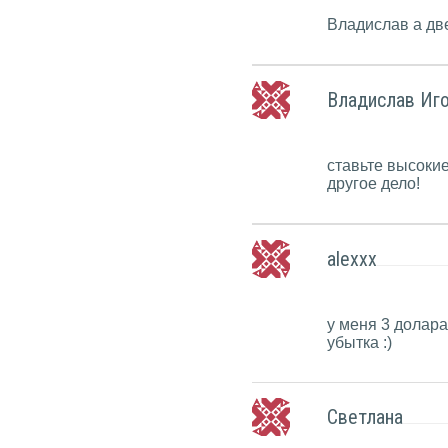
Владислав а две
Владислав Иг
ставьте высокие 
другое дело!
alexxx
у меня 3 долара
убытка :)
Светлана