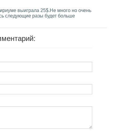
фириуме выиграла 25$.Не много но очень
сь следующие разы будет больше
мментарий: