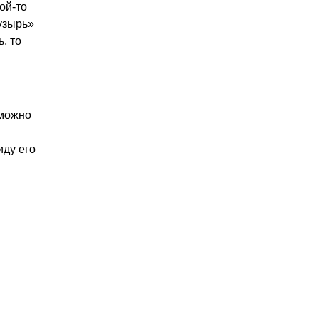
ой-то
узырь»
, то
 можно
иду его