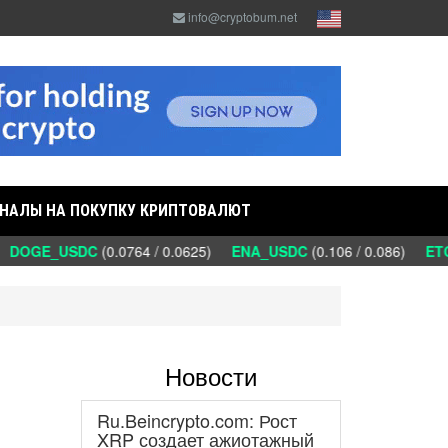
info@cryptobum.net
НАЛЫ НА ПОКУПКУ КРИПТОВАЛЮТ
OGE_USDC
(0.0764 / 0.0625)
ENA_USDC
(0.106 / 0.086)
ETC_
Новости
Ru.Beincrypto.com: Рост
XRP создает ажиотажный