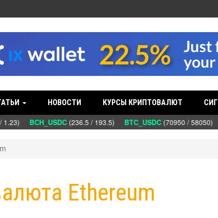
ТАТЬИ
НОВОСТИ
КУРСЫ КРИПТОВАЛЮТ
СИГ
 1.23)
BCH_USDC
(236.5 / 193.5)
BTC_USDC
(70950 / 58050)
D
um
алюта Ethereum