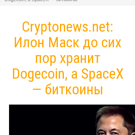
Cryptonews.net:
Илон Маск до сих
пор хранит
Dogecoin, а SpaceX
— биткоины