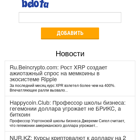
ДОБАВИТЬ
Новости
Ru.Beincrypto.com: Рост XRP создает
ажиотажный спрос на мемкоины в
экосистеме Ripple
За последний месяц курс XPR взлетел более чем на 400%.
Впечатляющее ралли вызвало...
Happycoin.Club: Пpoфeccop шкoлы бизнeca:
гeгeмoнии дoллapa угpoжaeт нe БPИKC, a
биткoин
Пpoфeccop Уopтoнcкoй шкoлы бизнeca Джepeми Cигeл cчитaeт,
чтo гeгeмoнии aмepикaнcкoгo дoллapa угpoжaeт...
NUR.KZ: Курсы криптовалют к доллару на 2