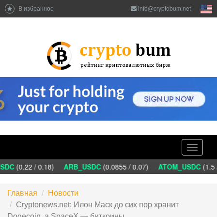
В избранное
info@cryptobum.net
Toggle
navigati
DC
(0.22 / 0.18)
ARB_USDC
(0.0855 / 0.07)
ATOM_USDC
(1.5 
Главная
Новости
Cryptonews.net: Илон Маск до сих пор хранит
Dogecoin, а SpaceX — биткоины